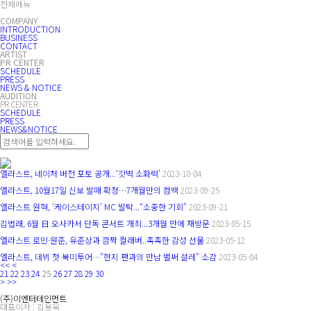
전체메뉴
COMPANY
INTRODUCTION
BUSINESS
CONTACT
ARTIST
PR CENTER
SCHEDULE
PRESS
NEWS & NOTICE
AUDITION
PR CENTER
SCHEDULE
PRESS
NEWS&NOTICE
엘라스트, 네이처 버전 포토 공개...‘갓벽 소화력’
2023-10-04
엘라스트, 10월17일 신보 발매 확정…7개월만의 컴백
2023-09-25
엘라스트 원혁, ‘케이스테이지’ MC 발탁...“소중한 기회"
2023-09-21
김법래, 6월 日 오사카서 단독 콘서트 개최...3개월 만에 재방문
2023-05-15
엘라스트 로민·원준, 유준상과 깜짝 컬래버..촉촉한 감성 선물
2023-05-12
엘라스트, 데뷔 첫 북미투어…"현지 팬과의 만남 벌써 설레" 소감
2023-05-04
<<
<
21
22
23
24
25
26
27
28
29
30
>
>>
(주)이엔터테인먼트
대표이사 : 김용욱