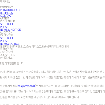
전체메뉴
COMPANY
INTRODUCTION
BUSINESS
CONTACT
ARTIST
PR CENTER
SCHEDULE
PRESS
NEWS & NOTICE
AUDITION
PR CENTER
SCHEDULE
PRESS
NEWS&NOTICE
[E엔터]
E 엔터테인먼트 소속 아티스트,연습생 명예훼손 관련 안내
최고관리자
2022-05-24
조회수
1,185
안녕하세요.
E 엔터테인먼트입니다.
먼저 당사의 소속 아티스트, 연습생을 아끼고 응원하는 마음으로 많은 관심과 사랑을 보내주시는 팬 
당사의 악의성 짙은 비방과 무분별하게 허위 사실을 유포하는 행위에 대해 예외 없이 법률적 조치를 취
팬분들께서 메일[
sns@eent.co.kr
]로 제보해주시는 PDF와 자체적으로 자료를 수집하는 등 소속 아
온·오프라인, 모바일 상에서 허위사실을 무분별하게 유포하는 행위에 관하여 글 작성자 및 유포자에 대해
단순한 호기심 등으로 인해 처벌 대상이 되지 않도록 유의해주시기 바랍니다