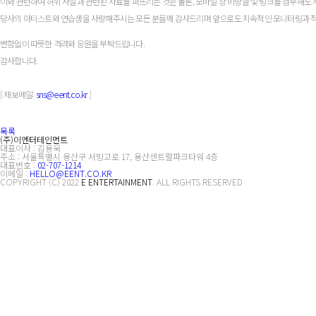
이와 관련하여 허위 사실과 관련된 자료를 퍼뜨리는 것은 물론, 모바일 상 비방글 및 링크를 첨부해도 
당사의 아티스트와 연습생을 사랑해주시는 모든 분들께 감사드리며 앞으로도 지속적인 모니터링과 적
변함없이 따뜻한 격려와 응원을 부탁드립니다.
감사합니다.
[ 제보메일:
sns@eent.co.kr
]
목록
(주)이엔터테인먼트
대표이사 : 김용욱
주소 : 서울특별시 용산구 서빙고로 17, 용산센트럴파크타워 4층
대표번호 :
02-707-1214
이메일 :
HELLO@EENT.CO.KR
COPYRIGHT (C) 2022
E ENTERTAINMENT
. ALL RIGHTS RESERVED